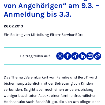
von An­ge­hö­ri­gen“ am 9.3. –
An­mel­dung bis 3.3.
26.02.2010
Ein Beitrag von
Mitteilung Eltern-Service-Büro
Beitrag teilen auf:
Teilen
Teilen
Teilen
Teilen
Teilen
Link
auf
auf
auf
auf
über
kopi
Instagram
Facebook
Xing
LinkedIn
E-
Mail
Das Thema „Vereinbarkeit von Familie und Beruf“ wird
bisher hauptsächlich mit der Betreuung von Kindern
verbunden. Es gibt aber noch einen anderen, bislang
weniger beachteten Aspekt einer familienfreundlichen
Hochschule: Auch Beschäftigte, die sich um pflege- oder