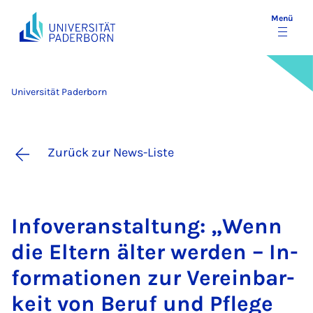
Menü
Universität Paderborn
Zurück zur News-Liste
In­fo­ver­an­stal­tung: „Wenn
die El­tern äl­ter wer­den – In­
for­ma­ti­o­nen zur Ver­ein­bar­
keit von Be­ruf und Pfle­ge