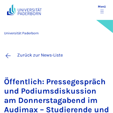
Menü
Universität Paderborn
Zurück zur News-Liste
Öf­fent­lich: Pres­se­ge­spräch
und Po­di­ums­dis­kus­si­on
am Don­ners­tag­abend im
Au­di­max – Stu­die­ren­de und