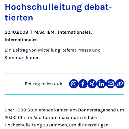
Hoch­schul­lei­tung de­bat­
tier­ten
30.10.2009
|
M.Sc. IEM
,
Internationales
,
Internationales
Ein Beitrag von
Mitteilung Referat Presse und
Kommunikation
Beitrag teilen auf:
Teilen
Teilen
Teilen
Teilen
Teilen
Link
auf
auf
auf
auf
über
kopi
Instagram
Facebook
Xing
LinkedIn
E-
Mail
Über 1.000 Studierende kamen am Donnerstagabend um
20.00 Uhr im Auditorium maximum mit der
Hochschulleitung zusammen, um die derzeitigen