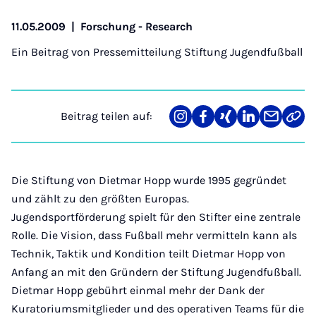
11.05.2009
|
Forschung - Research
Ein Beitrag von
Pressemitteilung Stiftung Jugendfußball
Beitrag teilen auf:
Teilen
Teilen
Teilen
Teilen
Teilen
Link
auf
auf
auf
auf
über
kopi
Instagram
Facebook
Xing
LinkedIn
E-
Mail
Die Stiftung von Dietmar Hopp wurde 1995 gegründet
und zählt zu den größten Europas.
Jugendsportförderung spielt für den Stifter eine zentrale
Rolle. Die Vision, dass Fußball mehr vermitteln kann als
Technik, Taktik und Kondition teilt Dietmar Hopp von
Anfang an mit den Gründern der Stiftung Jugendfußball.
Dietmar Hopp gebührt einmal mehr der Dank der
Kuratoriumsmitglieder und des operativen Teams für die