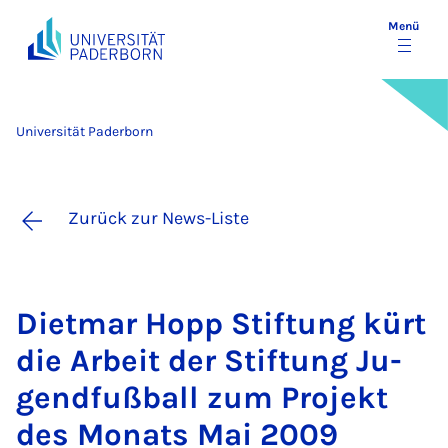
Menü
Universität Paderborn
Zurück zur News-Liste
Diet­mar Hopp Stif­tung kürt
die Ar­beit der Stif­tung Ju­
gend­fuß­ball zum Pro­jekt
des Mo­nats Mai 2009