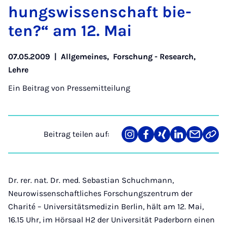
hungs­wis­sen­schaft bie­
ten?“ am 12. Mai
07.05.2009
|
Allgemeines
,
Forschung - Research
,
Lehre
Ein Beitrag von
Pressemitteilung
Beitrag teilen auf:
Teilen
Teilen
Teilen
Teilen
Teilen
Link
auf
auf
auf
auf
über
kopi
Instagram
Facebook
Xing
LinkedIn
E-
Mail
Dr. rer. nat. Dr. med. Sebastian Schuchmann,
Neurowissenschaftliches Forschungszentrum der
Charité – Universitätsmedizin Berlin, hält am 12. Mai,
16.15 Uhr, im Hörsaal H2 der Universität Paderborn einen