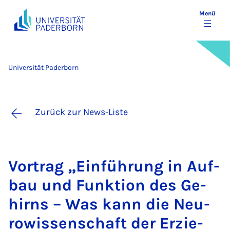
Menü
Universität Paderborn
Zurück zur News-Liste
Vor­trag „Ein­füh­rung in Auf­
bau und Funk­ti­on des Ge­
hirns – Was kann die Neu­
ro­wis­sen­schaft der Er­zie­