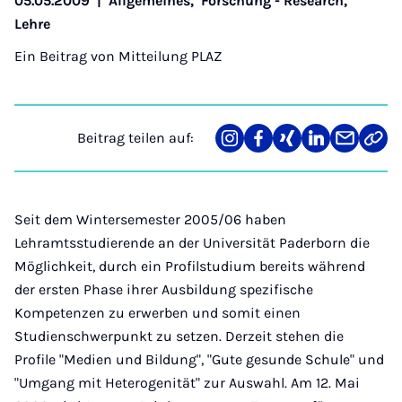
05.05.2009
|
Allgemeines
,
Forschung - Research
,
Lehre
Ein Beitrag von
Mitteilung PLAZ
Beitrag teilen auf:
Teilen
Teilen
Teilen
Teilen
Teilen
Link
auf
auf
auf
auf
über
kopi
Instagram
Facebook
Xing
LinkedIn
E-
Mail
Seit dem Wintersemester 2005/06 haben
Lehramtsstudierende an der Universität Paderborn die
Möglichkeit, durch ein Profilstudium bereits während
der ersten Phase ihrer Ausbildung spezifische
Kompetenzen zu erwerben und somit einen
Studienschwerpunkt zu setzen. Derzeit stehen die
Profile "Medien und Bildung", "Gute gesunde Schule" und
"Umgang mit Heterogenität" zur Auswahl. Am 12. Mai