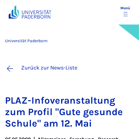
Menü
Universität Paderborn
Zurück zur News-Liste
PLAZ-In­fo­ver­an­stal­tung
zum Pro­fil "Gu­te ge­sun­de
Schu­le" am 12. Mai