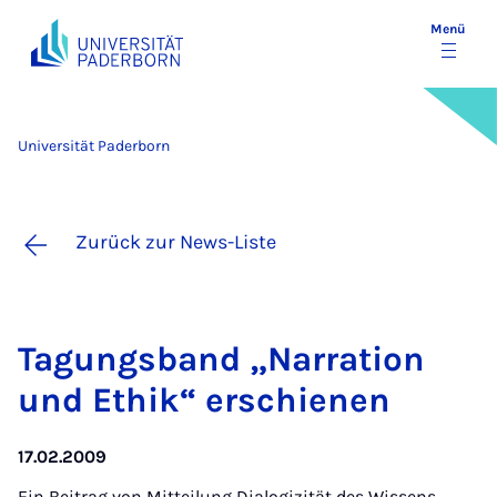
Menü
Universität Paderborn
Zurück zur News-Liste
Ta­gungs­band „Nar­ra­ti­on
und Ethik“ er­schie­nen
17.02.2009
Ein Beitrag von
Mitteilung Dialogizität des Wissens