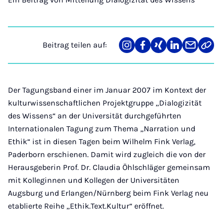
Beitrag teilen auf:
Teilen
Teilen
Teilen
Teilen
Teilen
Link
auf
auf
auf
auf
über
kopi
Instagram
Facebook
Xing
LinkedIn
E-
Mail
Der Tagungsband einer im Januar 2007 im Kontext der
kulturwissenschaftlichen Projektgruppe „Dialogizität
des Wissens“ an der Universität durchgeführten
Internationalen Tagung zum Thema „Narration und
Ethik“ ist in diesen Tagen beim Wilhelm Fink Verlag,
Paderborn erschienen. Damit wird zugleich die von der
Herausgeberin Prof. Dr. Claudia Öhlschläger gemeinsam
mit Kolleginnen und Kollegen der Universitäten
Augsburg und Erlangen/Nürnberg beim Fink Verlag neu
etablierte Reihe „Ethik.Text.Kultur“ eröffnet.