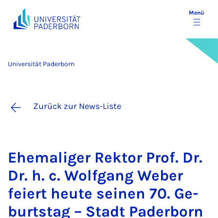
Menü
Universität Paderborn
Zurück zur News-Liste
Ehe­ma­li­ger Rek­tor Prof. Dr.
Dr. h. c. Wolf­gang We­ber
fei­ert heu­te sei­nen 70. Ge­
burts­tag – Stadt Pa­der­born