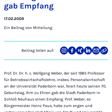
gab Emp­fang
17.02.2009
Ein Beitrag von
Mitteilung
Beitrag teilen auf:
Teilen
Teilen
Teilen
Teilen
Teilen
Link
auf
auf
auf
auf
über
kopi
Instagram
Facebook
Xing
LinkedIn
E-
Mail
Prof. Dr. Dr. h. c. Wolfgang Weber, der seit 1985 Professor
für Betriebswirtschaftslehre, insbes. Personalwirtschaft
an der Universität Paderborn war, feiert heute seinen 70.
Geburtstag. Ihm zu Ehren gab die Stadt Paderborn in
Schloß Neuhaus einen Empfang. Prof. Weber, so
Bürgermeister Heinz Paus, habe zum engen und