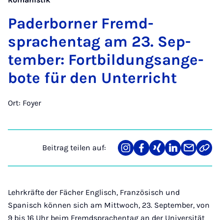
Pa­der­bor­ner Fremd­
sprachen­tag am 23. Sep­
tem­ber: Fort­bil­dungs­an­ge­
bo­te für den Un­ter­richt
Ort: Foyer
Beitrag teilen auf:
Teilen
Teilen
Teilen
Teilen
Teilen
Link
auf
auf
auf
auf
über
kopi
Instagram
Facebook
Xing
LinkedIn
E-
Mail
Lehrkräfte der Fächer Englisch, Französisch und
Spanisch können sich am Mittwoch, 23. September, von
9 bis 16 Uhr beim Fremdsprachentag an der Universität