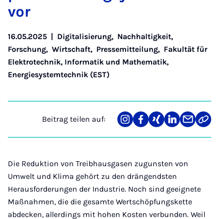
vor
16.05.2025
|
Digitalisierung
,
Nachhaltigkeit
,
Forschung
,
Wirtschaft
,
Pressemitteilung
,
Fakultät für
Elektrotechnik, Informatik und Mathematik
,
Energiesystemtechnik (EST)
Beitrag teilen auf:
Teilen
Teilen
Teilen
Teilen
Teilen
Link
auf
auf
auf
auf
über
kopi
Instagram
Facebook
Xing
LinkedIn
E-
Mail
Die Reduktion von Treibhausgasen zugunsten von
Umwelt und Klima gehört zu den drängendsten
Herausforderungen der Industrie. Noch sind geeignete
Maßnahmen, die die gesamte Wertschöpfungskette
abdecken, allerdings mit hohen Kosten verbunden. Weil