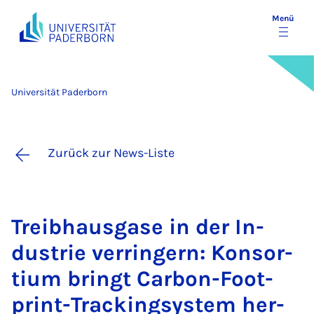
Menü
Universität Paderborn
Zurück zur News-Liste
Treib­h­aus­ga­se in der In­
dus­trie ver­rin­gern: Kon­sor­
ti­um bringt Ca­r­bon-Foot­
print-Trackings­ys­tem her­