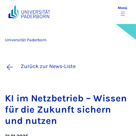
Menü
Universität Paderborn
Zurück zur News-Liste
KI im Netz­be­trieb – Wis­sen
für die Zu­kunft si­chern
und nut­zen