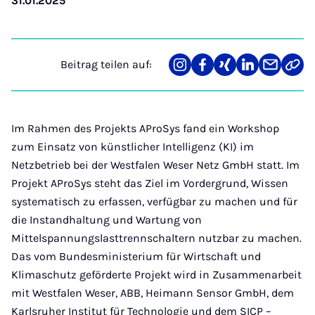
31.01.2025
Beitrag teilen auf:
Teilen
Teilen
Teilen
Teilen
Teilen
Link
auf
auf
auf
auf
über
kopi
Instagram
Facebook
Xing
LinkedIn
E-
Mail
Im Rahmen des Projekts AProSys fand ein Workshop
zum Einsatz von künstlicher Intelligenz (KI) im
Netzbetrieb bei der Westfalen Weser Netz GmbH statt. Im
Projekt AProSys steht das Ziel im Vordergrund, Wissen
systematisch zu erfassen, verfügbar zu machen und für
die Instandhaltung und Wartung von
Mittelspannungslasttrennschaltern nutzbar zu machen.
Das vom Bundesministerium für Wirtschaft und
Klimaschutz geförderte Projekt wird in Zusammenarbeit
mit Westfalen Weser, ABB, Heimann Sensor GmbH, dem
Karlsruher Institut für Technologie und dem SICP –