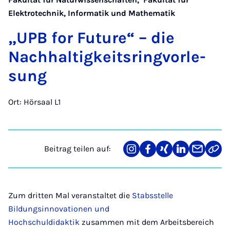
Elektrotechnik, Informatik und Mathematik
„UPB for Fu­ture“ – die
Nach­ha­l­tig­keits­ring­vor­­le­­
sung
Ort: Hörsaal L1
Beitrag teilen auf:
Teilen
Teilen
Teilen
Teilen
Teilen
Link
auf
auf
auf
auf
über
kopi
Instagram
Facebook
Xing
LinkedIn
E-
Mail
Zum dritten Mal veranstaltet die
Stabsstelle
Bildungsinnovationen und
Hochschuldidaktik
zusammen mit dem Arbeitsbereich