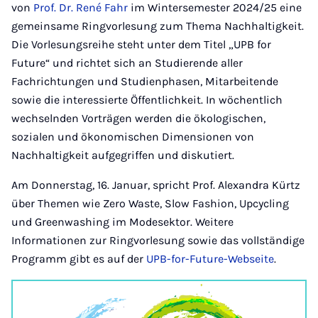
von
Prof. Dr. René Fahr
im Wintersemester 2024/25 eine
gemeinsame Ringvorlesung zum Thema Nachhaltigkeit.
Die Vorlesungsreihe steht unter dem Titel „UPB for
Future“ und richtet sich an Studierende aller
Fachrichtungen und Studienphasen, Mitarbeitende
sowie die interessierte Öffentlichkeit. In wöchentlich
wechselnden Vorträgen werden die ökologischen,
sozialen und ökonomischen Dimensionen von
Nachhaltigkeit aufgegriffen und diskutiert.
Am Donnerstag, 16. Januar, spricht Prof. Alexandra Kürtz
über Themen wie Ze­ro Was­te, Slow Fa­shion, Up­cy­cling
und Green­wa­shing im Mo­de­sek­tor. Weitere
Informationen zur Ringvorlesung sowie das vollständige
Programm gibt es auf der
UPB-for-Future-Webseite
.