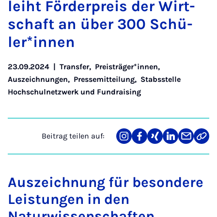
leiht För­der­preis der Wirt­
schaft an über 300 Schü­
ler*in­nen
23.09.2024
|
Transfer
,
Preisträger*innen
,
Auszeichnungen
,
Pressemitteilung
,
Stabsstelle
Hochschulnetzwerk und Fundraising
Beitrag teilen auf:
Teilen
Teilen
Teilen
Teilen
Teilen
Link
auf
auf
auf
auf
über
kopi
Instagram
Facebook
Xing
LinkedIn
E-
Mail
Auszeichnung für besondere
Leistungen in den
Naturwissenschaften