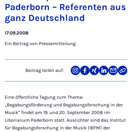
Pa­der­born – Re­fe­ren­ten aus
ganz Deut­sch­land
17.09.2008
Ein Beitrag von
Pressemitteilung
Beitrag teilen auf:
Teilen
Teilen
Teilen
Teilen
Teilen
Link
auf
auf
auf
auf
über
kopi
Instagram
Facebook
Xing
LinkedIn
E-
Mail
Eine öffentliche Tagung zum Thema:
„Begabungsförderung und Begabungsforschung in der
Musik“ findet am 19. und 20. September 2008 im
Liborianum Paderborn statt. Ausrichter sind das Institut
für Begabungsforschung in der Musik (IBFM) der