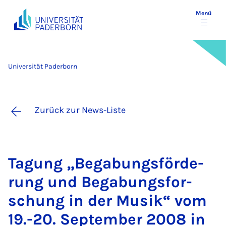
Menü
Universität Paderborn
Zurück zur News-Liste
Ta­gung „Be­ga­bungs­för­de­
rung und Be­ga­bungs­for­
schung in der Mu­sik“ vom
19.-20. Sep­tem­ber 2008 in