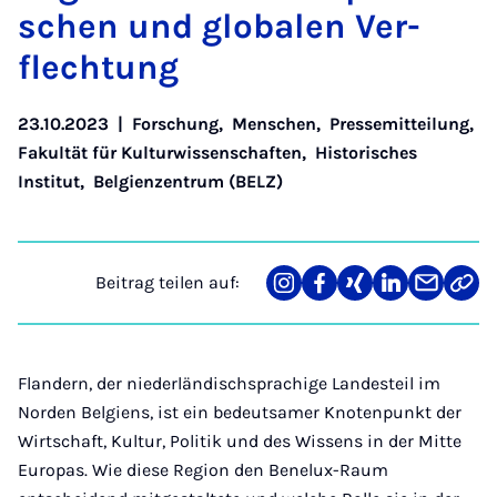
schen und glo­ba­len Ver­
flech­tung
23.10.2023
|
Forschung
,
Menschen
,
Pressemitteilung
,
Fakultät für Kulturwissenschaften
,
Historisches
Institut
,
Belgienzentrum (BELZ)
Beitrag teilen auf:
Teilen
Teilen
Teilen
Teilen
Teilen
Link
auf
auf
auf
auf
über
kopi
Instagram
Facebook
Xing
LinkedIn
E-
Mail
Flandern, der niederländischsprachige Landesteil im
Norden Belgiens, ist ein bedeutsamer Knotenpunkt der
Wirtschaft, Kultur, Politik und des Wissens in der Mitte
Europas. Wie diese Region den Benelux-Raum