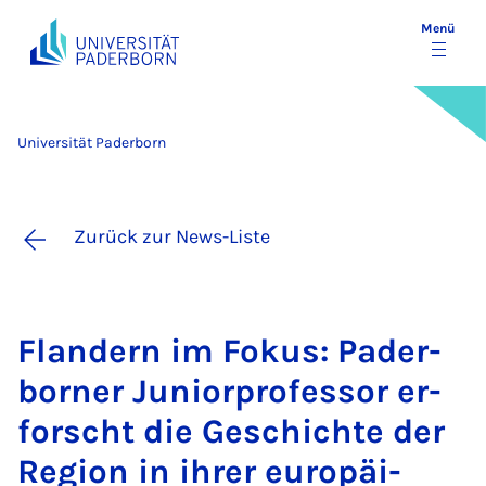
Menü
Universität Paderborn
Zurück zur News-Liste
Flan­dern im Fo­kus: Pa­der­
bor­ner Ju­ni­o­r­pro­fes­sor er­
forscht die Ge­schich­te der
Re­gi­on in ih­rer eu­ro­pä­i­