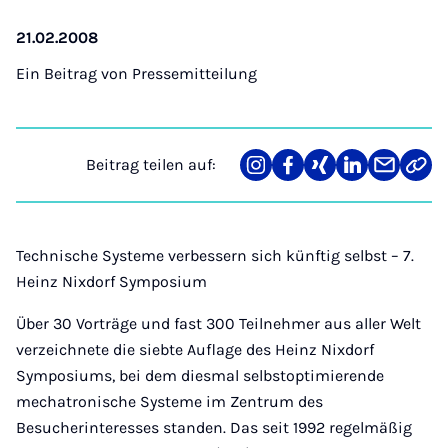
21.02.2008
Ein Beitrag von
Pressemitteilung
Beitrag teilen auf:
Teilen
Teilen
Teilen
Teilen
Teilen
Link
auf
auf
auf
auf
über
kopi
Instagram
Facebook
Xing
LinkedIn
E-
Mail
Technische Systeme verbessern sich künftig selbst – 7.
Heinz Nixdorf Symposium
Über 30 Vorträge und fast 300 Teilnehmer aus aller Welt
verzeichnete die siebte Auflage des Heinz Nixdorf
Symposiums, bei dem diesmal selbstoptimierende
mechatronische Systeme im Zentrum des
Besucherinteresses standen. Das seit 1992 regelmäßig