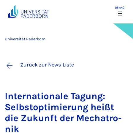
Menü
Universität Paderborn
Zurück zur News-Liste
In­ter­na­ti­o­na­le Ta­gung:
Selbst­op­ti­mie­rung heißt
die Zu­kunft der Me­cha­tro­
nik