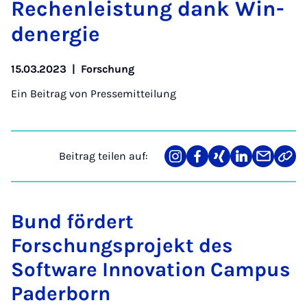
Re­chen­leis­tung dank Win­
d­ener­gie
15.03.2023
|
Forschung
Ein Beitrag von
Pressemitteilung
Beitrag teilen auf:
Teilen
Teilen
Teilen
Teilen
Teilen
Link
auf
auf
auf
auf
über
kopi
Instagram
Facebook
Xing
LinkedIn
E-
Mail
Bund fördert
Forschungsprojekt des
Software Innovation Campus
Paderborn