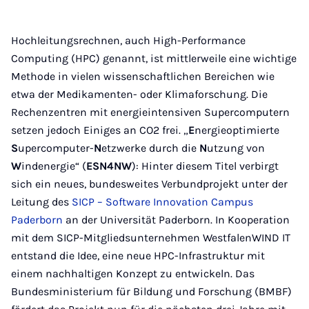
Hochleitungsrechnen, auch High-Performance
Computing (HPC) genannt, ist mittlerweile eine wichtige
Methode in vielen wissenschaftlichen Bereichen wie
etwa der Medikamenten- oder Klimaforschung. Die
Rechenzentren mit energieintensiven Supercomputern
setzen jedoch Einiges an CO2 frei. „
E
nergieoptimierte
S
upercomputer-
N
etzwerke durch die
N
utzung von
W
indenergie“ (
ESN4NW
): Hinter diesem Titel verbirgt
sich ein neues, bundesweites Verbundprojekt unter der
Leitung des
SICP – Software Innovation Campus
Paderborn
an der Universität Paderborn. In Kooperation
mit dem SICP-Mitgliedsunternehmen WestfalenWIND IT
entstand die Idee, eine neue HPC-Infrastruktur mit
einem nachhaltigen Konzept zu entwickeln. Das
Bundesministerium für Bildung und Forschung (BMBF)