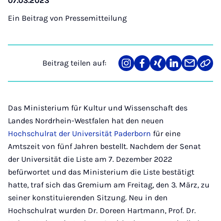
07.03.2023
Ein Beitrag von
Pressemitteilung
Beitrag teilen auf:
Teilen
Teilen
Teilen
Teilen
Teilen
Link
auf
auf
auf
auf
über
kopi
Instagram
Facebook
Xing
LinkedIn
E-
Mail
Das Ministerium für Kultur und Wissenschaft des
Landes Nordrhein-Westfalen hat den neuen
Hochschulrat der Universität Paderborn
für eine
Amtszeit von fünf Jahren bestellt. Nachdem der Senat
der Universität die Liste am 7. Dezember 2022
befürwortet und das Ministerium die Liste bestätigt
hatte, traf sich das Gremium am Freitag, den 3. März, zu
seiner konstituierenden Sitzung. Neu in den
Hochschulrat wurden Dr. Doreen Hartmann, Prof. Dr.