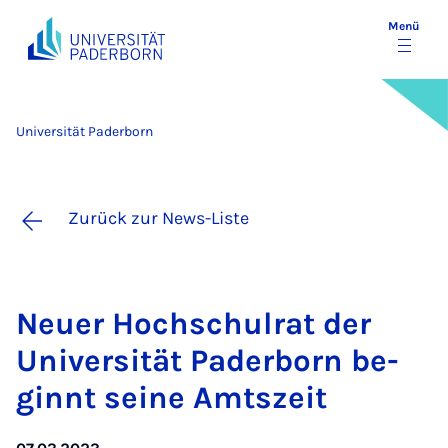
Menü
Universität Paderborn
Zurück zur News-Liste
Neu­er Hoch­schul­rat der
Uni­ver­si­tät Pa­der­born be­
ginnt sei­ne Amts­zeit