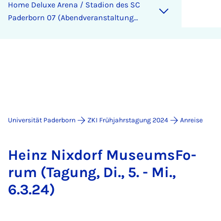
Home De­lu­xe Are­na / Sta­di­on des SC
Pa­der­born 07 (Abend­ver­an­stal­tung
Di., 5.3.24)
Universität Paderborn
ZKI Frühjahrstagung 2024
Anreise
Heinz Nix­dorf Mu­se­ums­Fo­
rum (Ta­gung, Di., 5. - Mi.,
6.3.24)