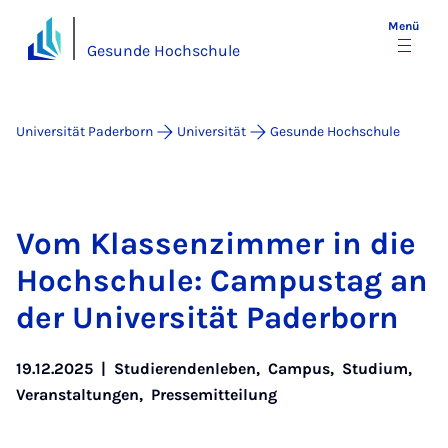
Menü
Gesunde Hochschule
Universität Paderborn
Universität
Gesunde Hochschule
Vom Klas­sen­zim­mer in die
Hoch­schu­le: Cam­pus­tag an
der Uni­ver­si­tät Pa­der­born
19.12.2025
|
Studierendenleben
,
Campus
,
Studium
,
Veranstaltungen
,
Pressemitteilung