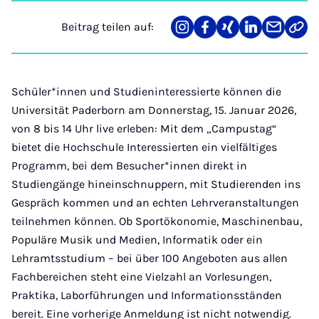
Beitrag teilen auf:
Teilen
Teilen
Teilen
Teilen
Teilen
Link
auf
auf
auf
auf
über
kopi
Instagram
Facebook
Xing
LinkedIn
E-
Mail
Schüler*innen und Studieninteressierte können die
Universität Paderborn am Donnerstag, 15. Januar 2026,
von 8 bis 14 Uhr live erleben: Mit dem „Campustag“
bietet die Hochschule Interessierten ein vielfältiges
Programm, bei dem Besucher*innen direkt in
Studiengänge hineinschnuppern, mit Studierenden ins
Gespräch kommen und an echten Lehrveranstaltungen
teilnehmen können. Ob Sportökonomie, Maschinenbau,
Populäre Musik und Medien, Informatik oder ein
Lehramtsstudium – bei über 100 Angeboten aus allen
Fachbereichen steht eine Vielzahl an Vorlesungen,
Praktika, Laborführungen und Informationsständen
bereit. Eine vorherige Anmeldung ist nicht notwendig.