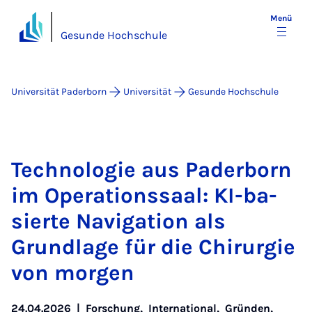
Menü
Gesunde Hochschule
Universität Paderborn
Universität
Gesunde Hochschule
Tech­no­lo­gie aus Pa­der­born
im Ope­ra­ti­ons­saal: KI-ba­
sier­te Na­vi­ga­ti­on als
Grund­la­ge für die Chir­ur­gie
von mor­gen
24.04.2026
|
Forschung
,
International
,
Gründen
,