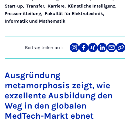
Start-up
,
Transfer
,
Karriere
,
Künstliche Intelligenz
,
Pressemitteilung
,
Fakultät für Elektrotechnik,
Informatik und Mathematik
Beitrag teilen auf:
Teilen
Teilen
Teilen
Teilen
Teilen
Link
auf
auf
auf
auf
über
kopi
Instagram
Facebook
Xing
LinkedIn
E-
Mail
Ausgründung
metamorphosis zeigt, wie
exzellente Ausbildung den
Weg in den globalen
MedTech-Markt ebnet