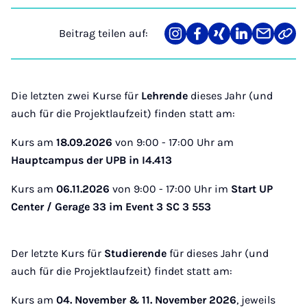
Beitrag teilen auf:
Teilen
Teilen
Teilen
Teilen
Teilen
Link
auf
auf
auf
auf
über
kopi
Instagram
Facebook
Xing
LinkedIn
E-
Mail
Die letzten zwei Kurse für
Lehrende
dieses Jahr (und
auch für die Projektlaufzeit) finden statt am:
Kurs am
18.09.2026
von 9:00 - 17:00 Uhr am
Hauptcampus der UPB in I4.413
Kurs am
06.11.2026
von 9:00 - 17:00 Uhr im
Start UP
Center / Gerage 33 im Event 3 SC 3 553
Der letzte Kurs für
Studierende
für dieses Jahr (und
auch für die Projektlaufzeit) findet statt am:
Kurs am
04. November & 11. November 2026
, jeweils