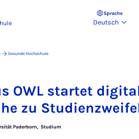
Sprache
Deutsch
hule
t
Gesunde Hochschule
 OWL star­tet di­gi­ta­
­he zu Stu­di­en­zwei­fe
rsität Paderborn
,
Studium