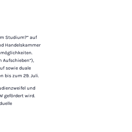
zum Studium?“ auf
 und Handelskammer
smöglichkeiten.
m Aufschieben“),
uf sowie duale
 bis zum 29. Juli.
udienzweifel und
 gefördert wird.
duelle