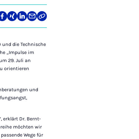
len
Teilen
Teilen
Teilen
Teilen
Link
auf
auf
auf
über
kopieren
tagram
Facebook
Xing
LinkedIn
E-
Mail
I) und die Technische
ihe „Impulse im
m 29. Juli an
u orientieren
ienberatungen und
üfungsangst,
 erklärt Dr. Bernt-
nreihe möchten wir
 passende Wege für