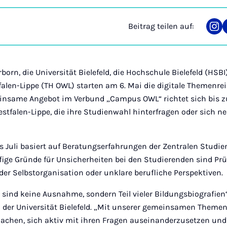
Beitrag teilen auf:
Tei
auf
Ins
rborn, die Universität Bielefeld, die Hochschule Bielefeld (HSB
alen-Lippe (TH OWL) starten am 6. Mai die digitale Themenre
nsame Angebot im Verbund „Campus OWL“ richtet sich bis zu
stfalen-Lippe, die ihre Studienwahl hinterfragen oder sich ne
is Juli basiert auf Beratungserfahrungen der Zentralen Stud
ufige Gründe für Unsicherheiten bei den Studierenden sind Pr
der Selbstorganisation oder unklare berufliche Perspektiven.
sind keine Ausnahme, sondern Teil vieler Bildungsbiografien“,
n der Universität Bielefeld. „Mit unserer gemeinsamen Theme
chen, sich aktiv mit ihren Fragen auseinanderzusetzen und