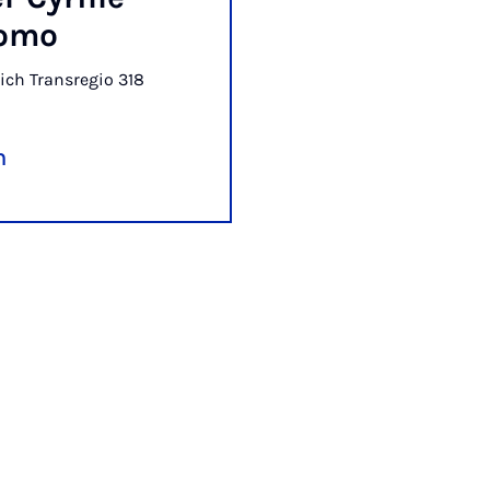
omo
ch Transregio 318
n