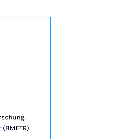
rschung,
t (BMFTR)