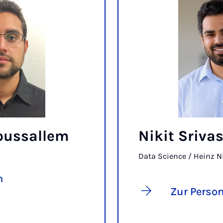
oussallem
Nikit Sriva
Data Science / Heinz Ni
n
Zur Perso