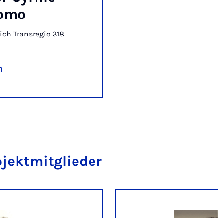
omo
ch Transregio 318
n
ojektmitglieder