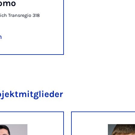
omo
ch Transregio 318
n
ojektmitglieder