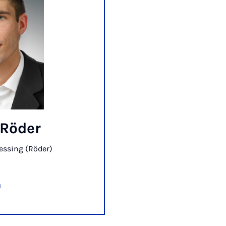
 Röder
cessing (Röder)
n