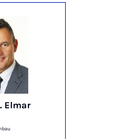
g. Elmar
enbau