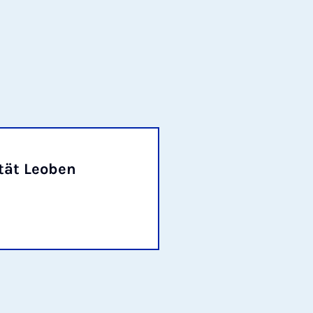
tät Leoben
Technische Uni
Kooperationspartner