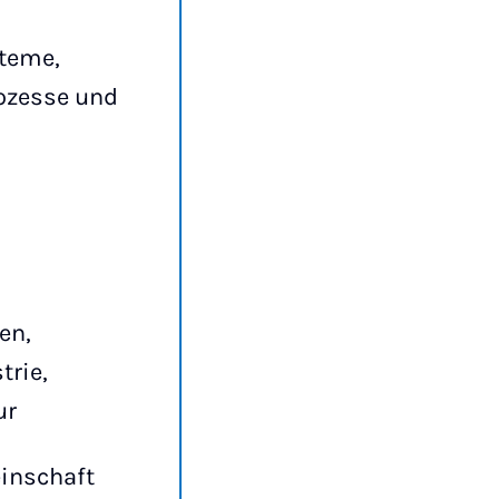
steme,
rozesse und
en,
trie,
ur
inschaft