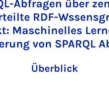
L-Abfragen über zent
rteilte RDF-Wssensg
kt: Maschinelles Lern
erung von SPARQL A
Überblick