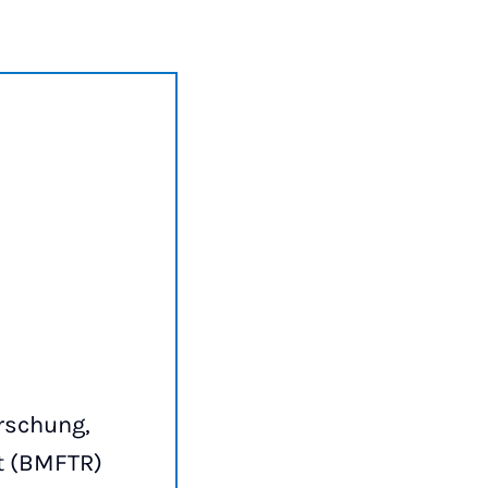
rschung,
t (BMFTR)