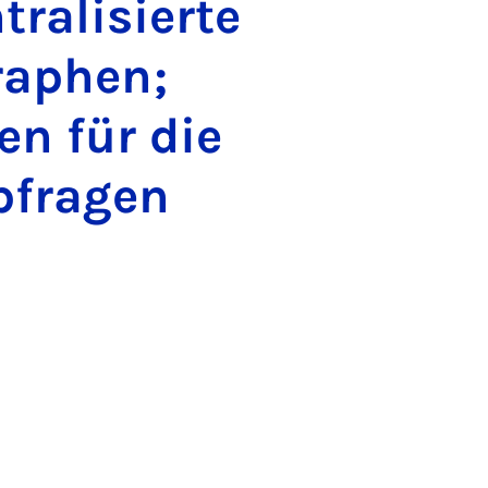
ralisierte
raphen;
en für die
bfragen