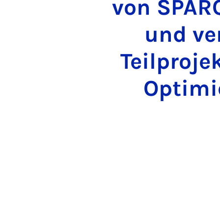
von SPARQ
und ve
Teilproje
Optimi