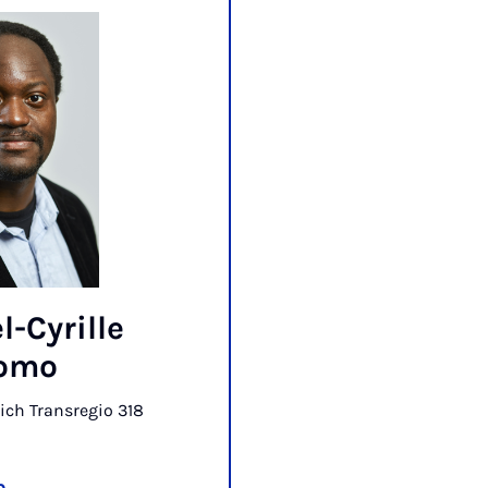
l-Cyrille
omo
ch Transregio 318
n