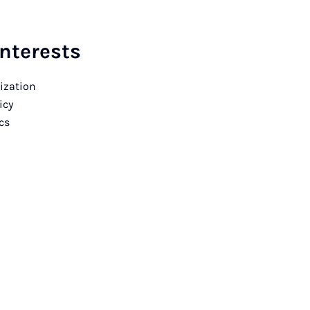
nterests
nization
icy
cs