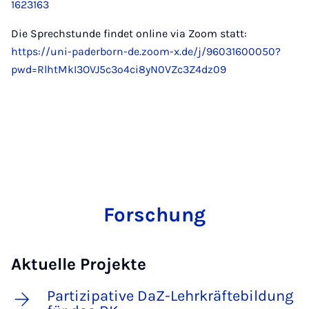
1623163
Die Sprechstunde findet online via Zoom statt:
https://uni-paderborn-de.zoom-x.de/j/96031600050?
pwd=RlhtMkI3OVJ5c3o4ci8yN0VZc3Z4dz09
Forschung
Aktuelle Projekte
Partizipative DaZ-Lehrkräftebildung