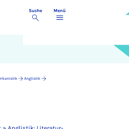
Suche
Menü
rikanistik
Anglistik
 » Anglistik: Literatur-