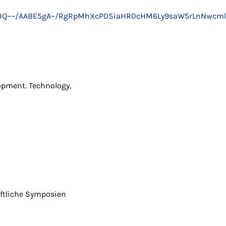
bHT1duGaHQ~~/AABE5gA~/RgRpMhXcP0SiaHR0cHM6Ly9saW5
elopment. Technology,
aftliche Symposien