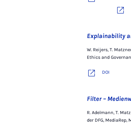
Explainability 
W. Reijers, T. Matzne
Ethics and Governanc
DOI
Filter – Medien
R. Adelmann, T. Matz
der DFG, MediaRep, M