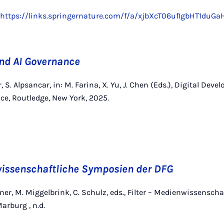
https://links.springernature.com/f/a/xjbXcT06ufIg
and AI Governance
r, S. Alpsancar, in: M. Farina, X. Yu, J. Chen (Eds.), Digital Dev
e, Routledge, New York, 2025.
wissenschaftliche Symposien der DFG
ner, M. Miggelbrink, C. Schulz, eds., Filter – Medienwissensch
arburg , n.d.