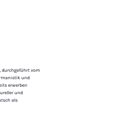
n
n“, durchgeführt vom
ermanistik und
seits erwerben
ureller und
utsch als