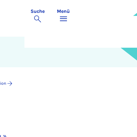
Suche
Menü
tion
n »