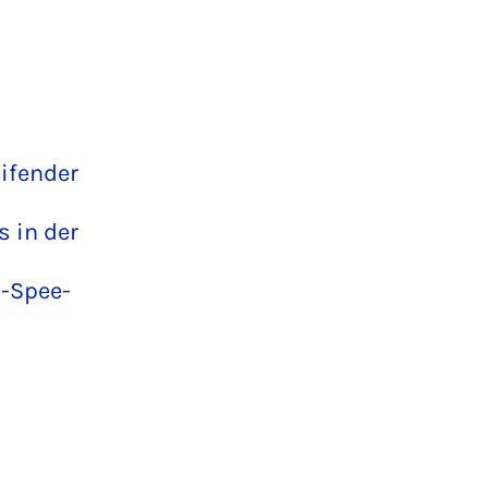
eifender
 in der
h-Spee-