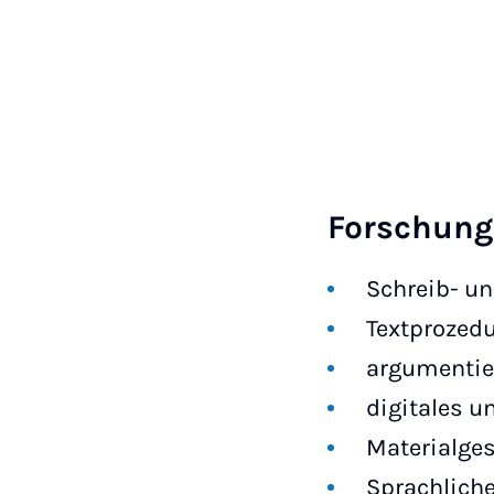
Forschun
Schreib- un
Textprozed
argumentie
digitales u
Materialges
Sprachliche