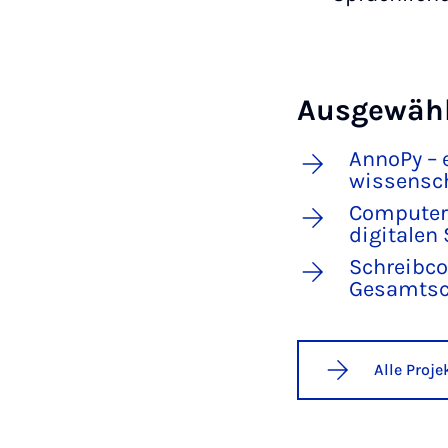
Ausgewähl
AnnoPy – 
wissensch
Computerg
digitalen
Schreibco
Gesamtsc
Alle Proj