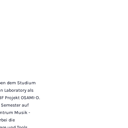
n
Neben dem Studium
 Laboratory als
BF Projekt OSAMI-D.
e Semester auf
Zentrum Musik -
bei die
are und Tools.