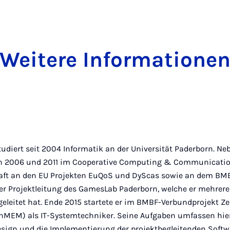
Weitere Informatione
udiert seit 2004 Informatik an der Universität Paderborn. 
en 2006 und 2011 im Cooperative Computing & Communication
raft an den EU Projekten EuQoS und DyScas sowie an dem BM
l der Projektleitung des GamesLab Paderborn, welche er mehrer
geleitet hat. Ende 2015 startete er im BMBF-Verbundprojekt 
enMEM) als IT-Systemtechniker. Seine Aufgaben umfassen hier
esign und die Implementierung der projektbegleitenden Softw