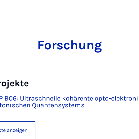
Forschung
rojekte
TP B06: Ultraschnelle kohärente opto-elektron
otonischen Quantensystems
ekte anzeigen