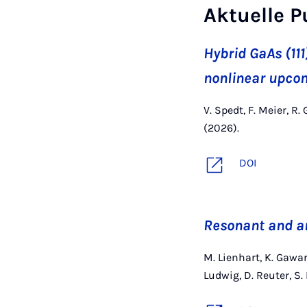
Aktuelle P
Hybrid GaAs (11
nonlinear upcon
V. Spedt, F. Meier, R.
(2026).
DOI
Resonant and a
M. Lienhart, K. Gaware
Ludwig, D. Reuter, S.