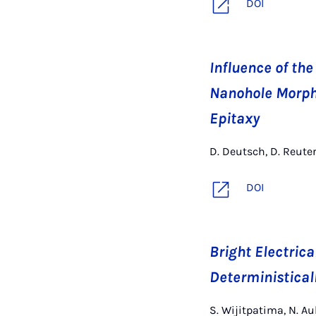
DOI
Influence of th
Nanohole Morpho
Epitaxy
D. Deutsch, D. Reuter
DOI
Bright Electric
Deterministical
S. Wijitpatima, N. Aul