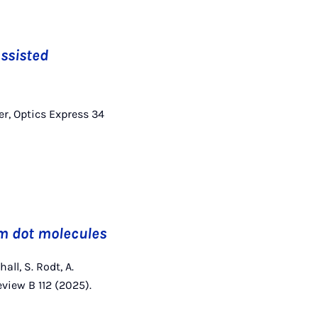
assisted
ier, Optics Express 34
m dot molecules
all, S. Rodt, A.
eview B 112 (2025).