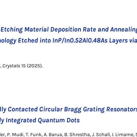
e Etching Material Deposition Rate and Anneali
logy Etched into InP/In0.52Al0.48As Layers via
, Crystals 15 (2025).
ally Contacted Circular Bragg Grating Resonator
ly Integrated Quantum Dots
er, P. Mudi, T. Funk, A. Barua, B. Shrestha, J. Schall, I. Limame, S