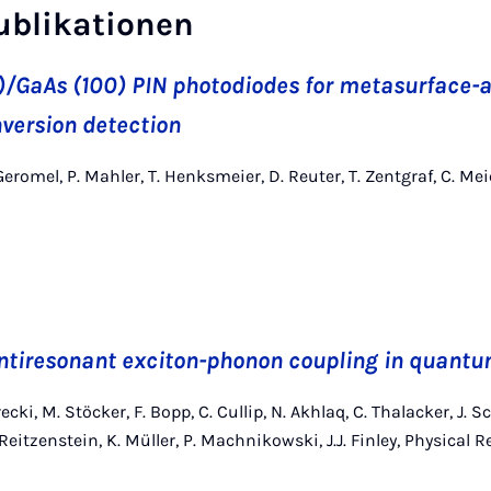
ublikationen
1)/GaAs (100) PIN photodiodes for metasurface-
version detection
 Geromel, P. Mahler, T. Henksmeier, D. Reuter, T. Zentgraf, C. Me
ntiresonant exciton-phonon coupling in quantu
cki, M. Stöcker, F. Bopp, C. Cullip, N. Akhlaq, C. Thalacker, J. Sch
 Reitzenstein, K. Müller, P. Machnikowski, J.J. Finley, Physical R