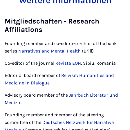
Weitere Informationen
Mitgliedschaften - Research
Affiliations
Founding member and co-editor-in-chief of the book
series
Narratives and Mental Health
(Brill)
Co-editor of the journal
Revista EON
, Sibiu, Romania
Editorial board member of
Re:visit: Humanities and
Medicine in Dialogue
.
Advisory board member of the
Jahrbuch Literatur und
Medizin
.
Founding member and member of the steering
committee of the
Deutsches Netzwerk für Narrative
Medizin
(German Network for Narrative Medicine)