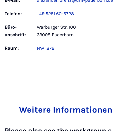
E-Mail:
alexander.lorenz@uni-paderborn.de
Telefon:
+49 5251 60-5728
Büro­
Warburger Str. 100
anschrift:
33098 Paderborn
Raum:
NW1.872
Weitere Informationen
Please also see the workgroup s