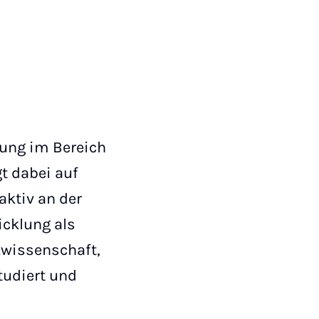
ung im Bereich
gt dabei auf
aktiv an der
icklung als
kwissenschaft,
tudiert und