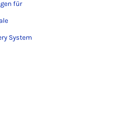
ngen für
ale
very System