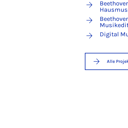
Beethoven
Hausmus
Beethoven
Musikedi
Digital M
Alle Proj