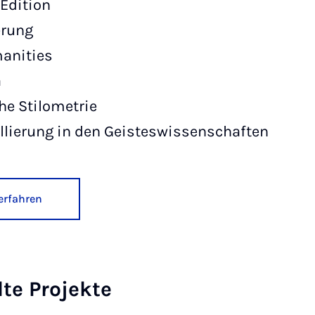
Edition
erung
manities
a
he Stilometrie
lierung in den Geisteswissenschaften
erfahren
te Projekte