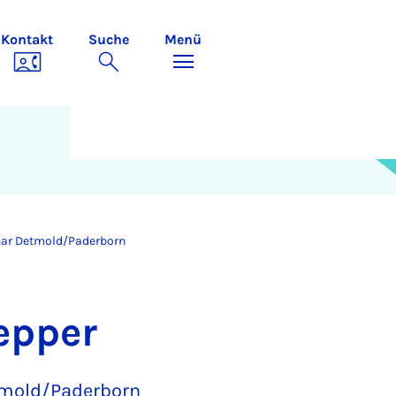
Kontakt
Suche
Menü
nar Detmold/Paderborn
epper
tmold/Paderborn