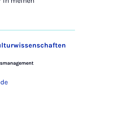
r in meinen
ulturwissenschaften
ungsmanagement
.de