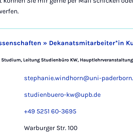
t können Sie mir gerne per Mail schicken ode
werfen.
issenschaften » Dekanatsmitarbeiter*in K
 im Studium, Leitung Studienbüro KW, Hauptlehrveranstalt
stephanie.windhorn@uni-paderborn
studienbuero-kw@upb.de
+49 5251 60-3695
Warburger Str. 100