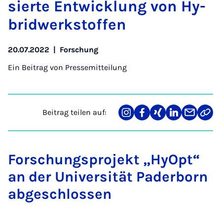
sier­te Ent­wick­lung von Hy­
brid­werk­stof­fen
20.07.2022
|
Forschung
Ein Beitrag von
Pressemitteilung
Beitrag teilen auf:
Teilen
Teilen
Teilen
Teilen
Teilen
Link
auf
auf
auf
auf
über
kopi
Instagram
Facebook
Xing
LinkedIn
E-
Mail
Forschungsprojekt „HyOpt“
an der Universität Paderborn
abgeschlossen