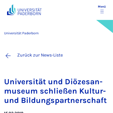
Menü
Universität Paderborn
Zurück zur News-Liste
Uni­ver­si­tät und Di­öze­san­
mu­se­um schlie­ßen Kul­tur-
und Bil­dungs­part­ner­schaft