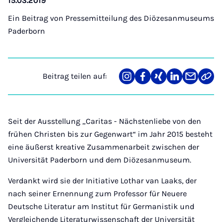
15.03.2019
Ein Beitrag von
Pressemitteilung des Diözesanmuseums
Paderborn
Beitrag teilen auf:
Teilen
Teilen
Teilen
Teilen
Teilen
Link
auf
auf
auf
auf
über
kopi
Instagram
Facebook
Xing
LinkedIn
E-
Mail
Seit der Ausstellung „Caritas - Nächstenliebe von den
frühen Christen bis zur Gegenwart“ im Jahr 2015 besteht
eine äußerst kreative Zusammenarbeit zwischen der
Universität Paderborn und dem Diözesanmuseum.
Verdankt wird sie der Initiative Lothar van Laaks, der
nach seiner Ernennung zum Professor für Neuere
Deutsche Literatur am Institut für Germanistik und
Vergleichende Literaturwissenschaft der Universität