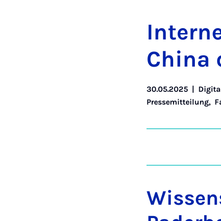
In­ter­
Chi­na
30.05.2025
|
Digita
Pressemitteilung
,
F
Wissens