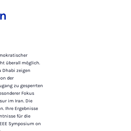
en
emokratischer
cht überall möglich.
u Dhabi zeigen
ion der
Zugang zu gesperrten
Besonderer Fokus
sur im Iran. Die
. Ihre Ergebnisse
ntnisse für die
 „IEEE Symposium on