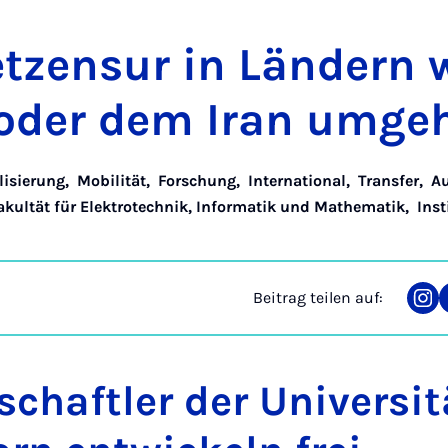
net­zen­sur in Län­dern 
 oder dem Iran um­ge­
lisierung
,
Mobilität
,
Forschung
,
International
,
Transfer
,
A
akultät für Elektrotechnik, Informatik und Mathematik
,
Inst
Beitrag teilen auf:
Tei
auf
Ins
chaftler der Universit