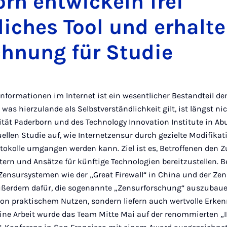
rn entwickeln frei
iches Tool und erhalt
chnung für Studie
Informationen im Internet ist ein wesentlicher Bestandteil d
was hierzulande als Selbstverständlichkeit gilt, ist längst ni
ität Paderborn und des Technology Innovation Institute in Ab
uellen Studie auf, wie Internetzensur durch gezielte Modifikat
tokolle umgangen werden kann. Ziel ist es, Betroffenen den 
tern und Ansätze für künftige Technologien bereitzustellen. 
Zensursystemen wie der „Great Firewall“ in China und der Zen
ußerdem dafür, die sogenannte „Zensurforschung“ auszubauen
von praktischem Nutzen, sondern liefern auch wertvolle Erken
eine Arbeit wurde das Team Mitte Mai auf der renommierten