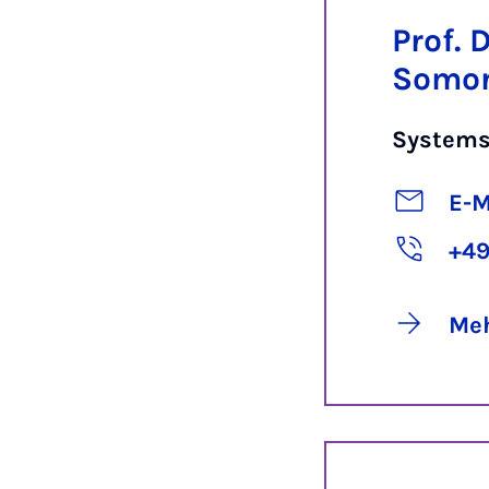
Prof. D
Somor
Systems
E-M
+49
Meh