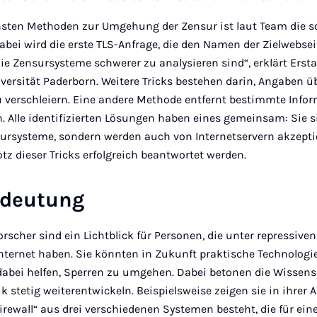
chsten Methoden zur Umgehung der Zensur ist laut Team die 
bei wird die erste TLS-Anfrage, die den Namen der Zielwebseite
r die Zensursysteme schwerer zu analysieren sind“, erklärt Ersta
iversität Paderborn. Weitere Tricks bestehen darin, Angaben üb
u verschleiern. Eine andere Methode entfernt bestimmte Info
. Alle identifizierten Lösungen haben eines gemeinsam: Sie s
rsysteme, sondern werden auch von Internetservern akzeptie
otz dieser Tricks erfolgreich beantwortet werden.
edeutung
orscher sind ein Lichtblick für Personen, die unter repressiv
nternet haben. Sie könnten in Zukunft praktische Technologie
abei helfen, Sperren zu umgehen. Dabei betonen die Wissensc
 stetig weiterentwickeln. Beispielsweise zeigen sie in ihrer A
irewall“ aus drei verschiedenen Systemen besteht, die für eine