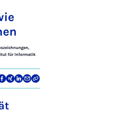
wie
hen
uszeichnungen
,
itut für Informatik
len
Teilen
Teilen
Teilen
Teilen
Link
auf
auf
auf
über
kopieren
tagram
Facebook
Xing
LinkedIn
E-
Mail
ät