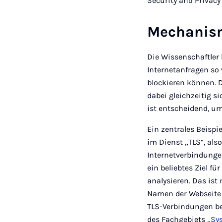
Security and Privac
Mechanisme
Die Wissenschaftler
Internetanfragen so 
blockieren können. 
dabei gleichzeitig s
ist entscheidend, um
Ein zentrales Beisp
im Dienst „TLS“, als
Internetverbindungen
ein beliebtes Ziel f
analysieren. Das ist
Namen der Webseite 
TLS-Verbindungen beo
des Fachgebiets „
Sy