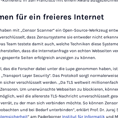
y“-Konferenz in San Francisco mit einem Award ausgezeichnet
n für ein freieres Internet
 haben mit „Censor Scanner“ ein Open-Source-Werkzeug entwi
verschlüsselt, dass Zensursysteme sie entweder nicht erkenn
Das Team testete damit auch, welche Techniken diese Syste
icherstellen, dass die Internetanfrage von echten Webseiten v
 gesperrte Seiten erfolgreich anzeigen zu können.
iel, das die Forscher dabei unter die Lupe genommen haben, i
o „Transport Layer Security“. Das Protokoll sorgt normalerweise
 sicher verschlüsselt werden. „Da TLS weltweit millionenfach 
ür Zensoren. Um unerwünschte Webseiten zu blockieren, können
 möglich, weil die allererste TLS-Nachricht unverschlüsselt ge
verrät, zu der man sich verbinden möchte. So können Zensor
bachten und bei Bedarf unterbinden“, erklärt Prof. Dr. Juraj 
stemsicherheit
“ am Paderborner
Institut für Informatik
und Mi