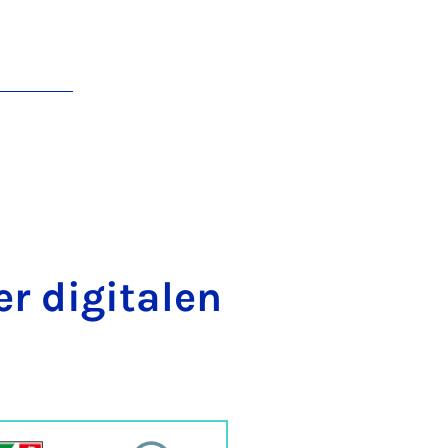
r di­gi­ta­len