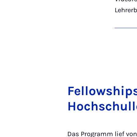
Lehrer
Fel­low­ships
Hoch­schul­
Das Programm lief von 