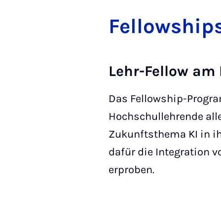
Fel­low­shi
Lehr-Fellow am
Das Fellowship-Progra
Hochschullehrende alle
Zukunftsthema KI in ih
dafür die Integration
erproben.