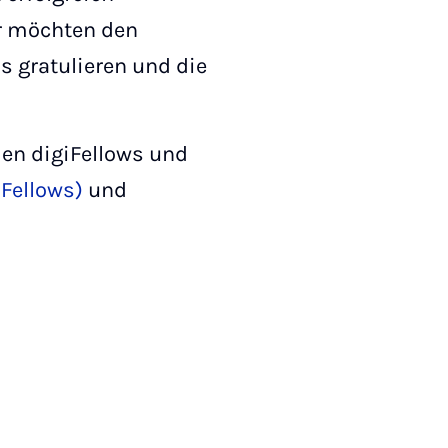
ir möchten den
ps gratulieren und die
ien digiFellows und
iFellows)
und