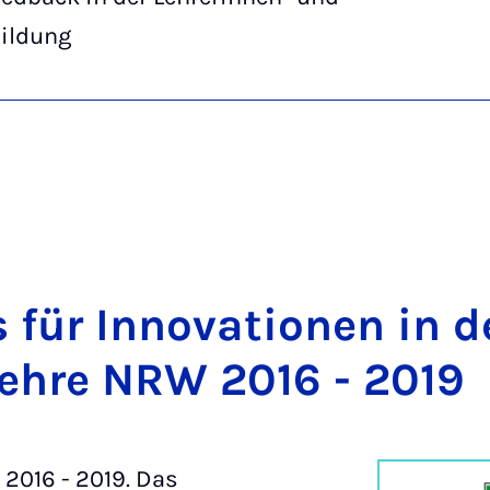
bildung
 für In­no­va­ti­o­nen in de
leh­re NRW 2016 - 2019
2016 - 2019. Das