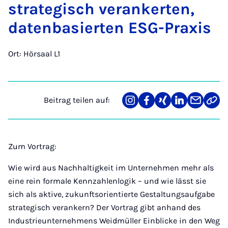
stra­te­gisch ver­an­ker­ten,
da­ten­ba­sier­ten ESG-Pra­xis
Ort: Hörsaal L1
Beitrag teilen auf:
Teilen
Teilen
Teilen
Teilen
Teilen
Link
auf
auf
auf
auf
über
kopi
Instagram
Facebook
Xing
LinkedIn
E-
Mail
Zum Vortrag:
Wie wird aus Nachhaltigkeit im Unternehmen mehr als
eine rein formale Kennzahlenlogik – und wie lässt sie
sich als aktive, zukunftsorientierte Gestaltungsaufgabe
strategisch verankern? Der Vortrag gibt anhand des
Industrieunternehmens Weidmüller Einblicke in den Weg