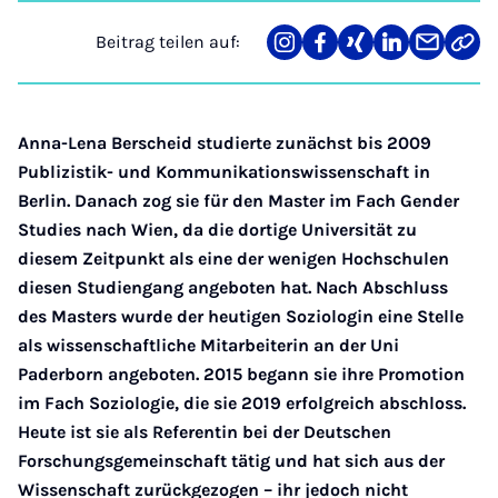
Beitrag teilen auf:
Teilen
Teilen
Teilen
Teilen
Teilen
Link
auf
auf
auf
auf
über
kopi
Instagram
Facebook
Xing
LinkedIn
E-
Mail
Anna-Lena Berscheid studierte zunächst bis 2009
Publizistik- und Kommunikationswissenschaft in
Berlin. Danach zog sie für den Master im Fach Gender
Studies nach Wien, da die dortige Universität zu
diesem Zeitpunkt als eine der wenigen Hochschulen
diesen Studiengang angeboten hat. Nach Abschluss
des Masters wurde der heutigen Soziologin eine Stelle
als wissenschaftliche Mitarbeiterin an der Uni
Paderborn angeboten. 2015 begann sie ihre Promotion
im Fach Soziologie, die sie 2019 erfolgreich abschloss.
Heute ist sie als Referentin bei der Deutschen
Forschungsgemeinschaft tätig und hat sich aus der
Wissenschaft zurückgezogen – ihr jedoch nicht