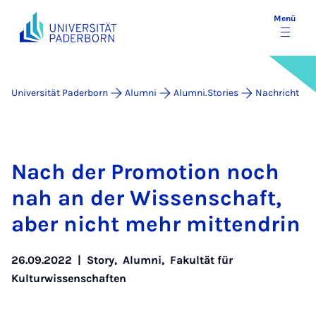
Menü
Universität Paderborn
Alumni
Alumni.Stories
Nachricht
Nach der Pro­­mo­ti­on noch
nah an der Wis­­sen­­schaft,
aber nicht mehr mit­­ten­drin
26.09.2022
|
Story
,
Alumni
,
Fakultät für
Kulturwissenschaften