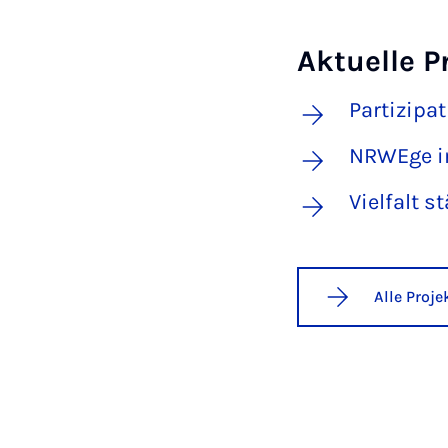
Aktuelle P
Partizipa
NRWEge in
Vielfalt s
Alle Proj