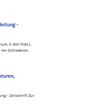
eitung -
juk, S. Beil (Eds.),
n Ver-Schiedenen
kturen,
ung - Zeitschrift Zur