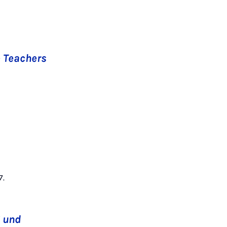
e Teachers
7.
g und