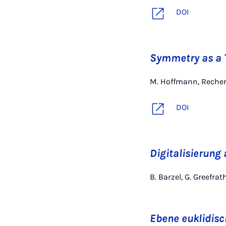
DOI
Symmetry as a T
M. Hoffmann, Recher
DOI
Digitalisierung 
B. Barzel, G. Greefr
Ebene euklidisc