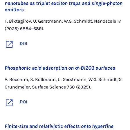
nanotubes as triplet exciton traps and single-photon
emitters
T. Biktagirov, U. Gerstmann, W.G. Schmidt, Nanoscale 17
(2025) 6884–6891.
DOI
Phosphonic acid adsorption on α-Bi2O3 surfaces
A. Bocchini, S. Kollmann, U. Gerstmann, W.G. Schmidt, G.
Grundmeier, Surface Science 760 (2025).
DOI
Finite-size and relativistic effects onto hyperfine