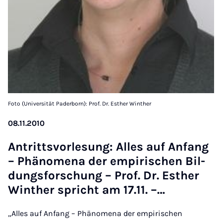
Foto (Universität Paderborn): Prof. Dr. Esther Winther
08.11.2010
An­tritts­vor­le­sung: Al­les auf An­fang
– Phä­no­me­na der em­pi­ri­schen Bil­
dungs­for­schung – Prof. Dr. Esther
Win­ther spricht am 17.11. –…
„Alles auf Anfang – Phänomena der empirischen