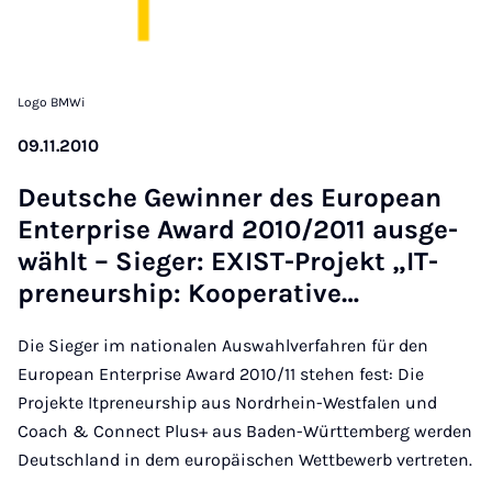
Logo BMWi
09.11.2010
Deut­sche Ge­win­ner des Eu­ro­pean
En­ter­pri­se Award 2010/2011 aus­ge­
wählt – Sie­ger: EXIST-Pro­jekt „IT­
pre­neur­ship: Ko­ope­ra­ti­ve…
Die Sieger im nationalen Auswahlverfahren für den
European Enterprise Award 2010/11 stehen fest: Die
Projekte Itpreneurship aus Nordrhein-Westfalen und
Coach & Connect Plus+ aus Baden-Württemberg werden
Deutschland in dem europäischen Wettbewerb vertreten.