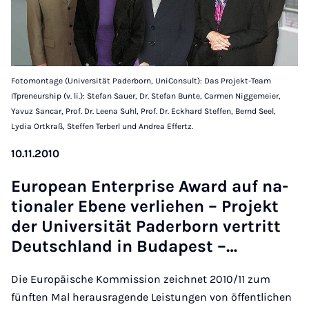
Fotomontage (Universität Paderborn, UniConsult): Das Projekt-Team
ITpreneurship (v. li.): Stefan Sauer, Dr. Stefan Bunte, Carmen Niggemeier,
Yavuz Sancar, Prof. Dr. Leena Suhl, Prof. Dr. Eckhard Steffen, Bernd Seel,
Lydia Ortkraß, Steffen Terberl und Andrea Effertz.
10.11.2010
Eu­ro­pean En­ter­pri­se Award auf na­
ti­o­na­ler Ebe­ne ver­lie­hen – Pro­jekt
der Uni­ver­si­tät Pa­der­born ver­tritt
Deut­sch­land in Bu­da­pest –…
Die Europäische Kommission zeichnet 2010/11 zum
fünften Mal herausragende Leistungen von öffentlichen