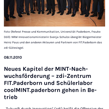
Foto (Referat Presse und Kommunikation, Universität Paderborn, Frauke
Döll): NRW-Innovationsministerin Svenja Schulze übergibt Bürgermeister
Heinz Paus und den anderen Akteuren und Partnern von FIT.Paderborn das
zdi-Gütesiegel.
08.11.2010
Neu­es Ka­pi­tel der MINT-Nach­
wuchs­för­de­rung – zdi-Zen­trum
FIT.Pa­der­born und Schü­ler­la­bor
cool­MINT.pa­der­born ge­hen in Be­
trieb
„Zukunft durch Innovation“ (zdi) heißt die Offensive der