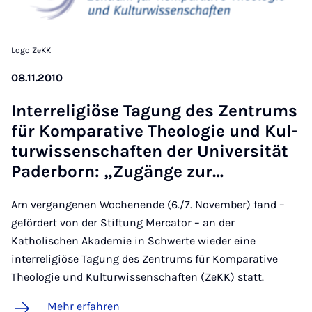
Logo ZeKK
08.11.2010
In­ter­re­li­gi­öse Ta­gung des Zen­trums
für Kom­pa­ra­ti­ve Theo­lo­gie und Kul­
tur­wis­sen­schaf­ten der Uni­ver­si­tät
Pa­der­born: „Zu­gän­ge zur…
Am vergangenen Wochenende (6./7. November) fand –
gefördert von der Stiftung Mercator – an der
Katholischen Akademie in Schwerte wieder eine
interreligiöse Tagung des Zentrums für Komparative
Theologie und Kulturwissenschaften (ZeKK) statt.
Mehr erfahren