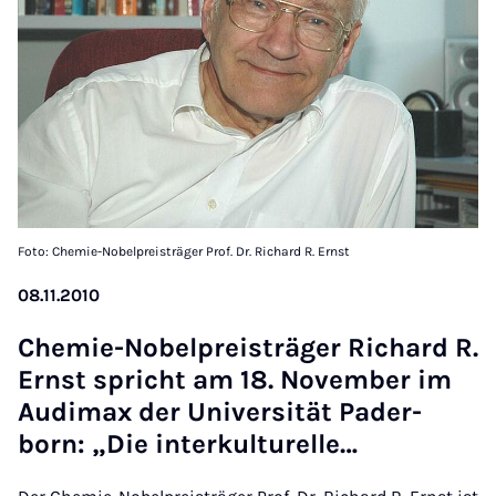
Foto: Chemie-Nobelpreisträger Prof. Dr. Richard R. Ernst
08.11.2010
Che­mie-No­bel­preis­trä­ger Ri­chard R.
Ernst spricht am 18. No­vem­ber im
Au­di­max der Uni­ver­si­tät Pa­der­
born: „Die in­ter­kul­tu­rel­le…