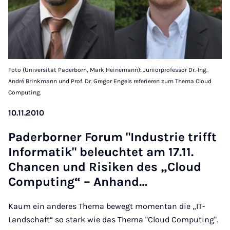
Foto (Universität Paderborn, Mark Heinemann): Juniorprofessor Dr.-Ing.
André Brinkmann und Prof. Dr. Gregor Engels referieren zum Thema Cloud
Computing.
10.11.2010
Pa­der­bor­ner Fo­rum "In­dus­trie trifft
In­for­ma­tik" be­leuch­tet am 17.11.
Chan­cen und Ri­si­ken des „Cloud
Com­pu­ting“ – An­hand…
Kaum ein anderes Thema bewegt momentan die „IT-
Landschaft“ so stark wie das Thema "Cloud Computing".