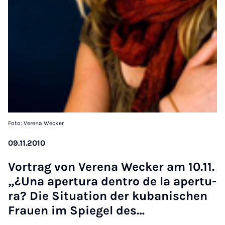
Foto: Verena Wecker
09.11.2010
Vor­trag von Verena We­cker am 10.11.
„¿U­na aper­tu­ra den­tro de la aper­tu­
ra? Die Si­tua­ti­on der ku­ba­ni­schen
Frau­en im Spie­gel des…