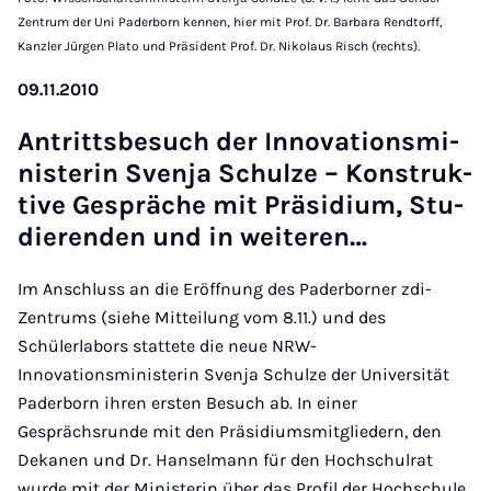
Zentrum der Uni Paderborn kennen, hier mit Prof. Dr. Barbara Rendtorff,
Kanzler Jürgen Plato und Präsident Prof. Dr. Nikolaus Risch (rechts).
09.11.2010
An­tritts­be­such der In­no­va­ti­ons­mi­
nis­te­rin Sven­ja Schul­ze – Kon­struk­
ti­ve Ge­sprä­che mit Prä­si­di­um, Stu­
die­ren­den und in wei­te­ren…
Im Anschluss an die Eröffnung des Paderborner zdi-
Zentrums (siehe Mitteilung vom 8.11.) und des
Schülerlabors stattete die neue NRW-
Innovationsministerin Svenja Schulze der Universität
Paderborn ihren ersten Besuch ab. In einer
Gesprächsrunde mit den Präsidiumsmitgliedern, den
Dekanen und Dr. Hanselmann für den Hochschulrat
wurde mit der Ministerin über das Profil der Hochschule