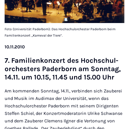
Foto (Universität Paderborn): Das Hochschulorchester Paderborn beim
Familienkonzert „Karneval der Tiere“.
10.11.2010
7. Fa­mi­li­en­kon­zert des Hoch­schu­l­
or­ches­ters Pa­der­born am Sonn­tag,
14.11. um 10.15, 11.45 und 15.00 Uhr
Am kommenden Sonntag, 14.11., verbinden sich Zauberei
und Musik im Audimax der Universität, wenn das
Hochschulorchester Paderborn mit seinem Dirigenten
Steffen Schiel, der Konzertmoderatorin Ulrike Schwanse
und dem Zauberer Clemens Ilgner die Vertonung von
Goethes Ballade „Der Zauberlehrling“ durch den