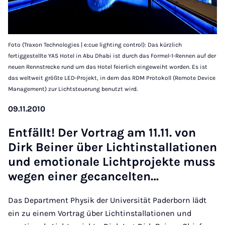
Foto (Traxon Technologies | e:cue lighting control): Das kürzlich
fertiggestellte YAS Hotel in Abu Dhabi ist durch das Formel-1-Rennen auf der
neuen Rennstrecke rund um das Hotel feierlich eingeweiht worden. Es ist
das weltweit größte LED-Projekt, in dem das RDM Protokoll (Remote Device
Management) zur Lichtsteuerung benutzt wird.
09.11.2010
Ent­fällt! Der Vor­trag am 11.11. von
Dirk Bei­ner über Lichtin­stal­la­ti­o­nen
und emo­ti­o­na­le Licht­pro­jek­te muss
we­gen ei­ner ge­can­cel­ten…
Das Department Physik der Universität Paderborn lädt
ein zu einem Vortrag über Lichtinstallationen und