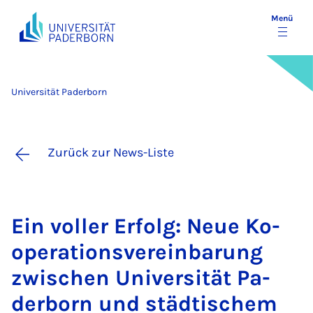
Menü
Universität Paderborn
Zurück zur News-Liste
Ein vol­ler Er­folg: Neue Ko­
ope­ra­ti­ons­ver­ein­ba­rung
zwi­schen Uni­ver­si­tät Pa­
der­born und städ­ti­schem