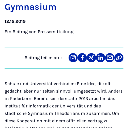
Gym­na­si­um
12.12.2019
Ein Beitrag von
Pressemitteilung
Beitrag teilen auf:
Teilen
Teilen
Teilen
Teilen
Teilen
Link
auf
auf
auf
auf
über
kopi
Instagram
Facebook
Xing
LinkedIn
E-
Mail
Schule und Universität verbinden: Eine Idee, die oft
gedacht, aber nur selten sinnvoll umgesetzt wird. Anders
in Paderborn: Bereits seit dem Jahr 2013 arbeiten das
Institut für Informatik der Universität und das
städtische Gymnasium Theodorianum zusammen. Um
diese Kooperation mit einem offiziellen Vertrag zu